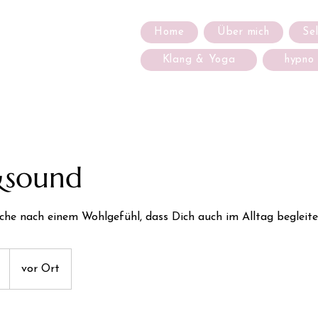
Home
Über mich
Se
Klang & Yoga
hypno
&sound
che nach einem Wohlgefühl, dass Dich auch im Alltag begleit
vor Ort