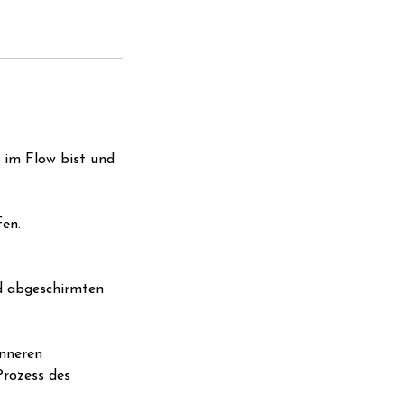
 im Flow bist und
fen.
nd abgeschirmten
inneren
Prozess des