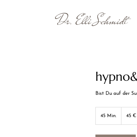
Dr. Elli Schmidt
hypno
Bist Du auf der Su
45
Euro
45 Min.
4
45 €
5
M