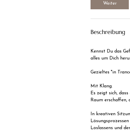
i
Weiter
n
.
Beschreibung
Kennst Du das Gef
alles um Dich heru
Gezieltes "in Tran
Mit Klang.
Es zeigt sich, das
Raum erschaffen, d
In kreativen Sitz
Lösungsprozessen z
Loslassens und de